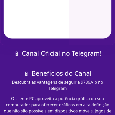
📱 Canal Oficial no Telegram!
📱 Benefícios do Canal
Descubra as vantagens de seguir a 9786.Vip no
Telegram
O cliente PC aproveita a potência gráfica do seu
computador para oferecer gráficos em alta definição
que não são possíveis em dispositivos móveis. Jogos de