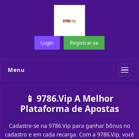
Login
Registrar-se
Menu
📱 9786.Vip A Melhor
Plataforma de Apostas
Cadastre-se na 9786.Vip para ganhar bônus no
cadastro e em cada recarga. Com a 9786.Vip, você