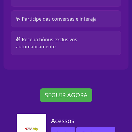
💬 Participe das conversas e interaja
🎁 Receba bônus exclusivos
automaticamente
SEGUIR AGORA
Acessos