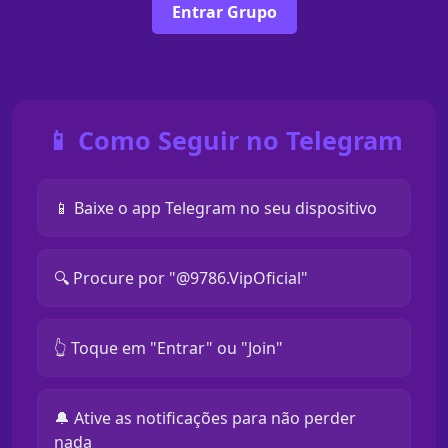
Entrar Grupo
📱 Como Seguir no Telegram
📱 Baixe o app Telegram no seu dispositivo
🔍 Procure por "@9786.VipOficial"
👆 Toque em "Entrar" ou "Join"
🔔 Ative as notificações para não perder
nada