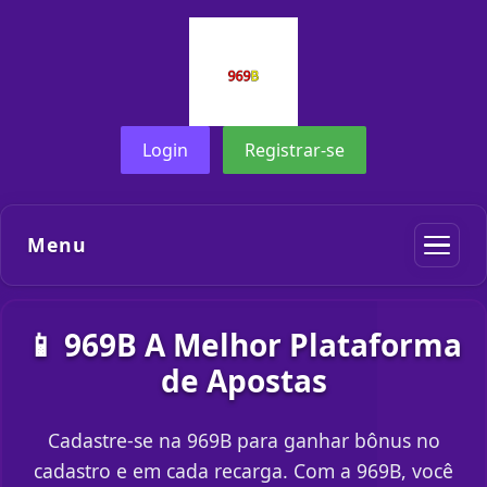
Login
Registrar-se
Menu
📱 969B A Melhor Plataforma
de Apostas
Cadastre-se na 969B para ganhar bônus no
cadastro e em cada recarga. Com a 969B, você