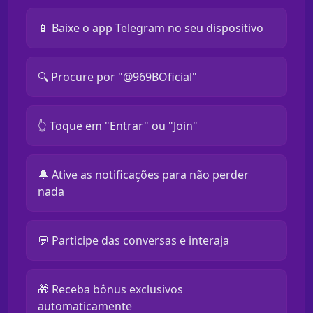
📱 Baixe o app Telegram no seu dispositivo
🔍 Procure por "@969BOficial"
👆 Toque em "Entrar" ou "Join"
🔔 Ative as notificações para não perder
nada
💬 Participe das conversas e interaja
🎁 Receba bônus exclusivos
automaticamente