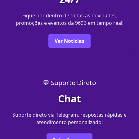
Fique por dentro de todas as novidades,
promoções e eventos da 969B em tempo real!
Ver Notícias
💬 Suporte Direto
Chat
Suporte direto via Telegram, respostas rápidas e
atendimento personalizado!