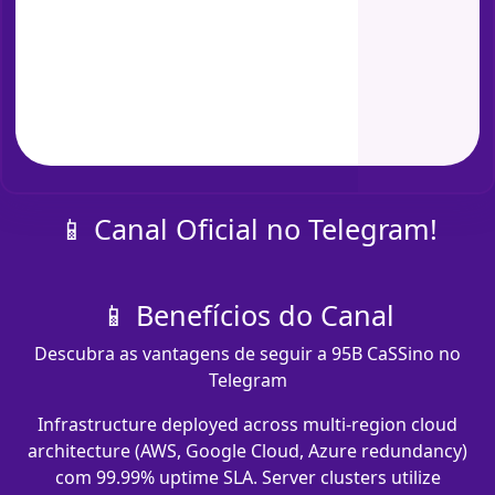
📱 Canal Oficial no Telegram!
📱 Benefícios do Canal
Descubra as vantagens de seguir a 95B CaSSino no
Telegram
Infrastructure deployed across multi-region cloud
architecture (AWS, Google Cloud, Azure redundancy)
com 99.99% uptime SLA. Server clusters utilize