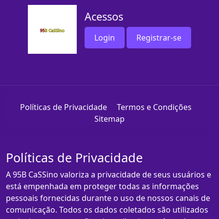
Acessos
Login
Registrar-se
Políticas de Privacidade
Termos e Condições
Sitemap
Políticas de Privacidade
A 95B CaSSino valoriza a privacidade de seus usuários e
está empenhada em proteger todas as informações
pessoais fornecidas durante o uso de nossos canais de
comunicação. Todos os dados coletados são utilizados