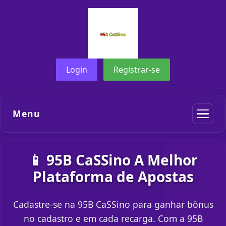
Login
Registrar-se
Menu
📱 95B CaSSino A Melhor
Plataforma de Apostas
Cadastre-se na 95B CaSSino para ganhar bônus
no cadastro e em cada recarga. Com a 95B