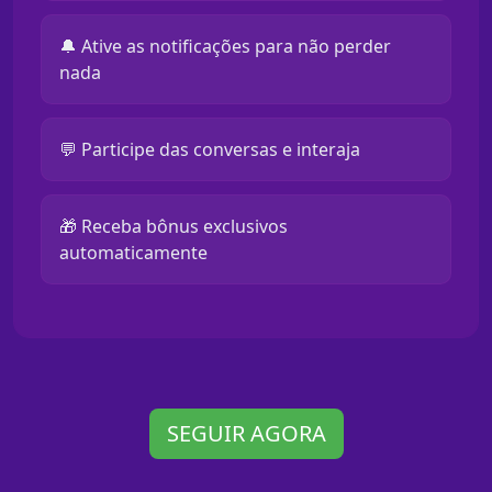
🔔 Ative as notificações para não perder
nada
💬 Participe das conversas e interaja
🎁 Receba bônus exclusivos
automaticamente
SEGUIR AGORA