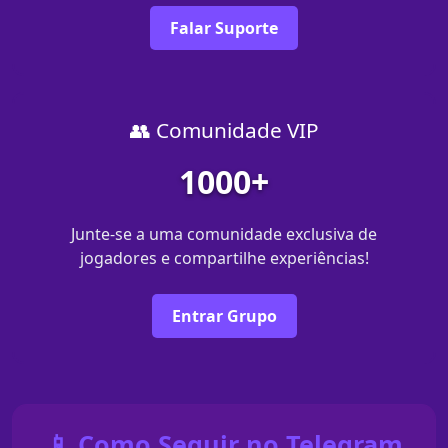
Falar Suporte
👥 Comunidade VIP
1000+
Junte-se a uma comunidade exclusiva de
jogadores e compartilhe experiências!
Entrar Grupo
📱 Como Seguir no Telegram