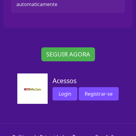
automaticamente
SEGUIR AGORA
Acessos
Login
Registrar-se