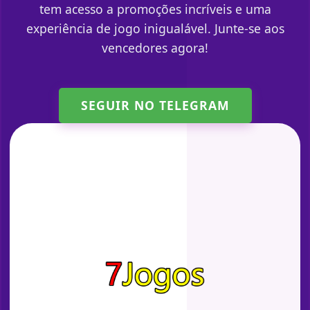
tem acesso a promoções incríveis e uma
experiência de jogo inigualável. Junte-se aos
vencedores agora!
SEGUIR NO TELEGRAM