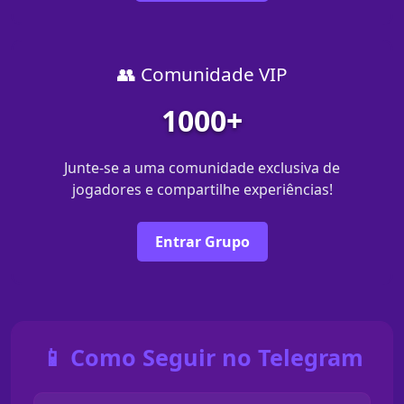
👥 Comunidade VIP
1000+
Junte-se a uma comunidade exclusiva de
jogadores e compartilhe experiências!
Entrar Grupo
📱 Como Seguir no Telegram