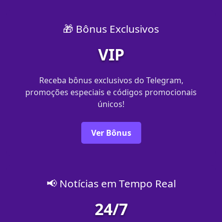
🎁 Bônus Exclusivos
VIP
Receba bônus exclusivos do Telegram,
promoções especiais e códigos promocionais
únicos!
Ver Bônus
📢 Notícias em Tempo Real
24/7