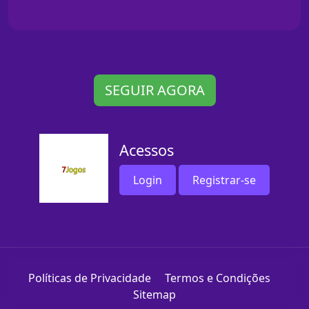
SEGUIR AGORA
Acessos
Login
Registrar-se
Políticas de Privacidade
Termos e Condições
Sitemap