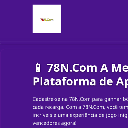
📱 78N.Com A Me
Plataforma de A
Cadastre-se na 78N.Com para ganhar b
cada recarga. Com a 78N.Com, você te
incríveis e uma experiência de jogo inig
vencedores agora!