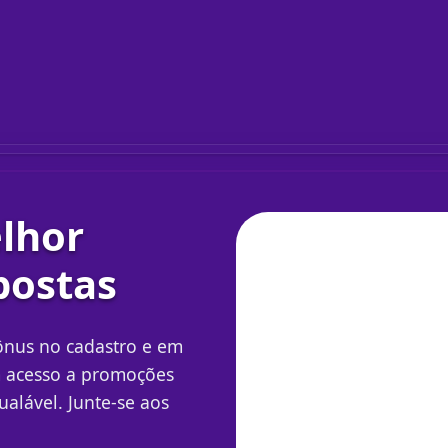
lhor
postas
ônus no cadastro e em
m acesso a promoções
ualável. Junte-se aos