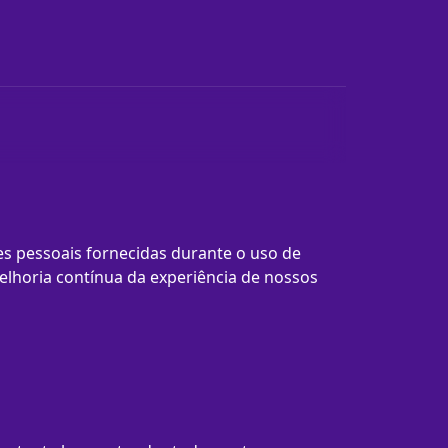
s pessoais fornecidas durante o uso de
elhoria contínua da experiência de nossos