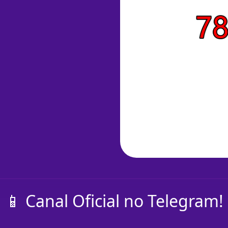
📱 Canal Oficial no Telegram!