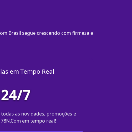
Com Brasil segue crescendo com firmeza e
cias em Tempo Real
24/7
e todas as novidades, promoções e
 78N.Com em tempo real!