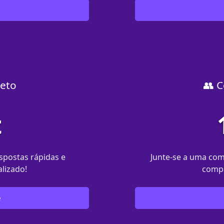
reto
👥 
t
espostas rápidas e
Junte-se a uma com
lizado!
compa
e