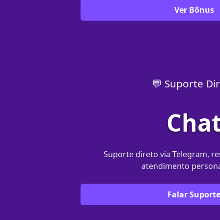
Ver Bônus
💬 Suporte Di
Cha
Suporte direto via Telegram, r
atendimento persona
Falar Suport