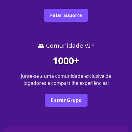
Falar Suporte
👥 Comunidade VIP
1000+
Junte-se a uma comunidade exclusiva de
jogadores e compartilhe experiências!
Entrar Grupo