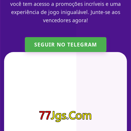
você tem acesso a promoções incríveis e uma
experiência de jogo inigualável. Junte-se aos
vencedores agora!
SEGUIR NO TELEGRAM