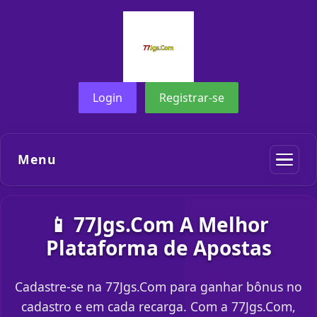
Login
Registrar-se
Menu
📱 77Jgs.Com A Melhor
Plataforma de Apostas
Cadastre-se na 77Jgs.Com para ganhar bônus no
cadastro e em cada recarga. Com a 77Jgs.Com,