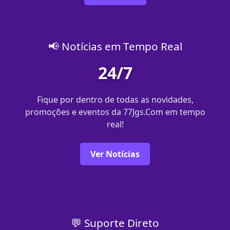
📢 Notícias em Tempo Real
24/7
Fique por dentro de todas as novidades,
promoções e eventos da 77Jgs.Com em tempo
real!
Ver Notícias
💬 Suporte Direto