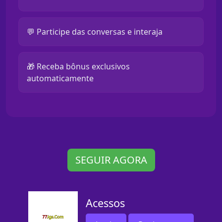
💬 Participe das conversas e interaja
🎁 Receba bônus exclusivos
automaticamente
SEGUIR AGORA
Acessos