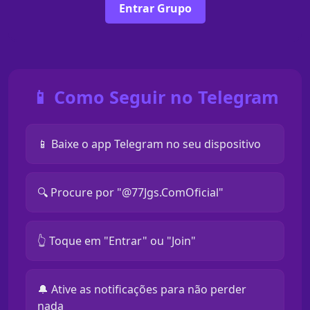
Entrar Grupo
📱 Como Seguir no Telegram
📱 Baixe o app Telegram no seu dispositivo
🔍 Procure por "@77Jgs.ComOficial"
👆 Toque em "Entrar" ou "Join"
🔔 Ative as notificações para não perder
nada