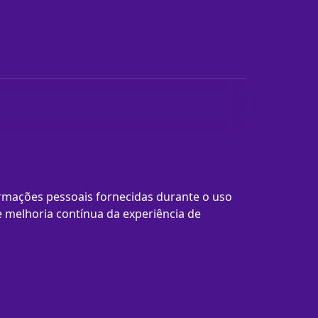
rmações pessoais fornecidas durante o uso
e melhoria contínua da experiência de