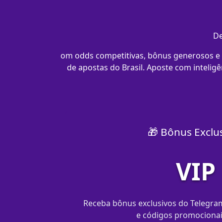
De
om odds competitivas, bônus generosos e 
de apostas do Brasil. Aposte com intelig
🎁 Bônus Exclu
VIP
Receba bônus exclusivos do Telegra
e códigos promocionai