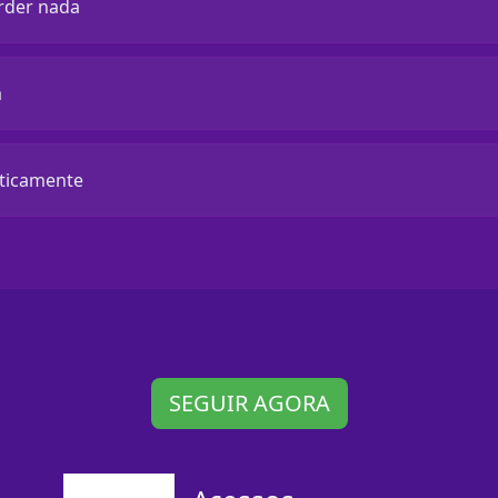
erder nada
a
aticamente
SEGUIR AGORA