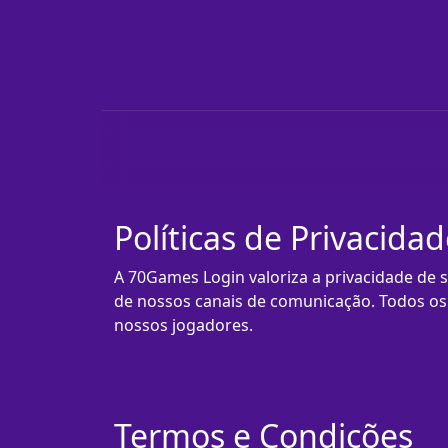
Políticas de Privacida
A 70Games Login valoriza a privacidade de
de nossos canais de comunicação. Todos os 
nossos jogadores.
Termos e Condições