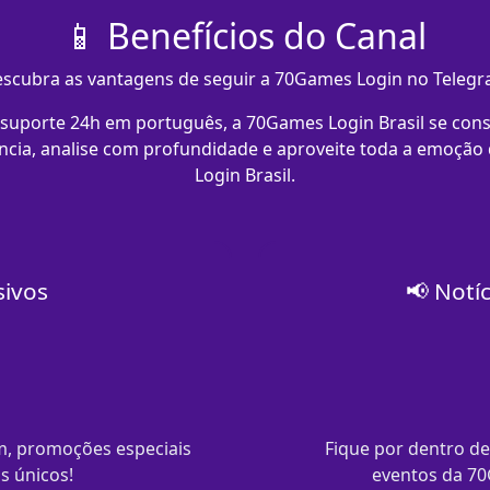
📱 Benefícios do Canal
scubra as vantagens de seguir a 70Games Login no Teleg
suporte 24h em português, a 70Games Login Brasil se co
ência, analise com profundidade e aproveite toda a emoção
Login Brasil.
sivos
📢 Notí
m, promoções especiais
Fique por dentro d
s únicos!
eventos da 70