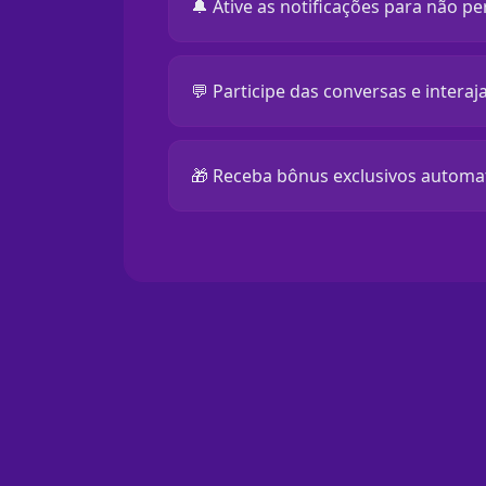
🔔 Ative as notificações para não p
💬 Participe das conversas e interaj
🎁 Receba bônus exclusivos autom