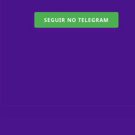
SEGUIR NO TELEGRAM