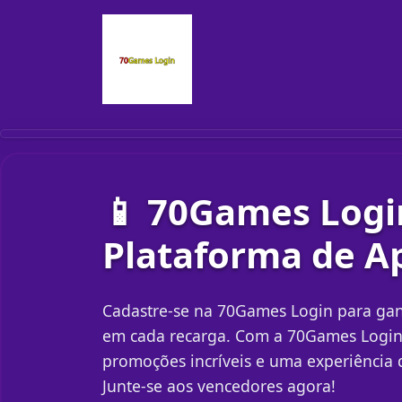
📱 70Games Logi
Plataforma de A
Cadastre-se na 70Games Login para gan
em cada recarga. Com a 70Games Login,
promoções incríveis e uma experiência d
Junte-se aos vencedores agora!