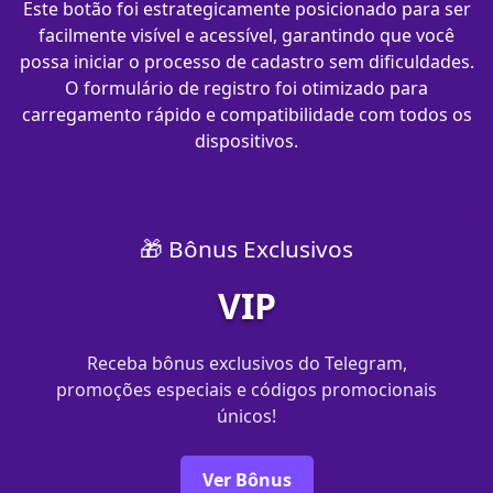
Este botão foi estrategicamente posicionado para ser
facilmente visível e acessível, garantindo que você
possa iniciar o processo de cadastro sem dificuldades.
O formulário de registro foi otimizado para
carregamento rápido e compatibilidade com todos os
dispositivos.
🎁 Bônus Exclusivos
VIP
Receba bônus exclusivos do Telegram,
promoções especiais e códigos promocionais
únicos!
Ver Bônus