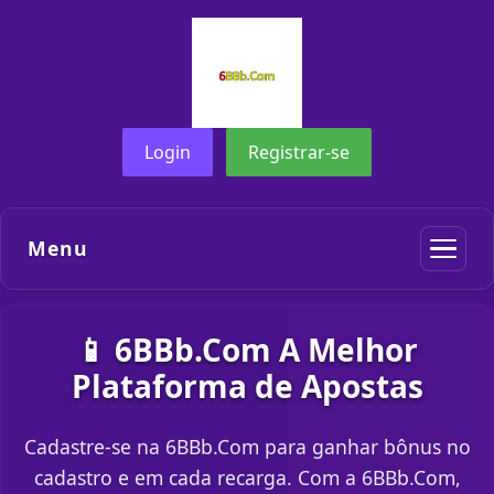
Login
Registrar-se
Menu
📱 6BBb.Com A Melhor
Plataforma de Apostas
Cadastre-se na 6BBb.Com para ganhar bônus no
cadastro e em cada recarga. Com a 6BBb.Com,