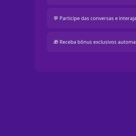
💬 Participe das conversas e interaj
🎁 Receba bônus exclusivos autom