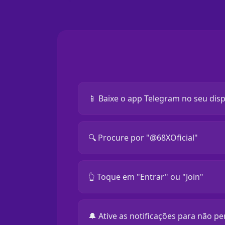
📱 Baixe o app Telegram no seu disp
🔍 Procure por "@68XOficial"
👆 Toque em "Entrar" ou "Join"
🔔 Ative as notificações para não p