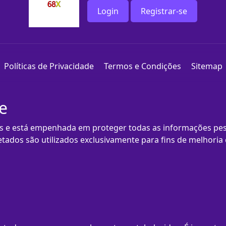
Login
Registrar-se
Políticas de Privacidade
Termos e Condições
Sitemap
de
ios e está empenhada em proteger todas as informações pe
tados são utilizados exclusivamente para fins de melhoria