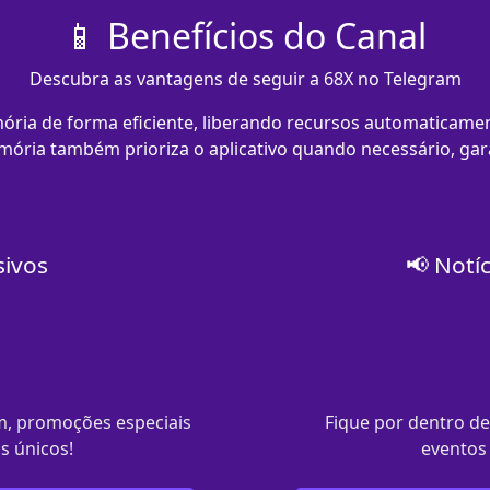
📱 Benefícios do Canal
Descubra as vantagens de seguir a 68X no Telegram
mória de forma eficiente, liberando recursos automaticame
ória também prioriza o aplicativo quando necessário, gar
sivos
📢 Notí
m, promoções especiais
Fique por dentro d
s únicos!
eventos