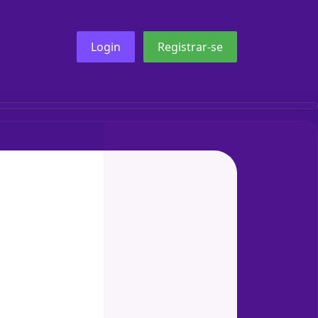
Login
Registrar-se