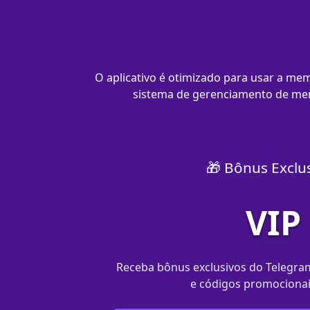
O aplicativo é otimizado para usar a me
sistema de gerenciamento de mem
🎁 Bônus Exclu
VIP
Receba bônus exclusivos do Telegra
e códigos promocionai