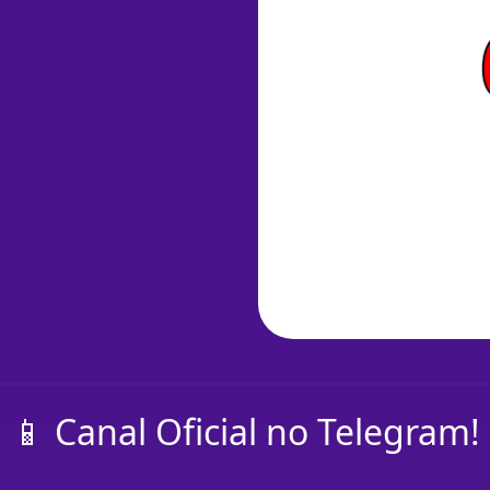
📱 Canal Oficial no Telegram!