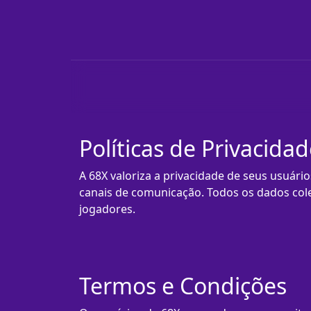
Políticas de Privacida
A 68X valoriza a privacidade de seus usuár
canais de comunicação. Todos os dados cole
jogadores.
Termos e Condições