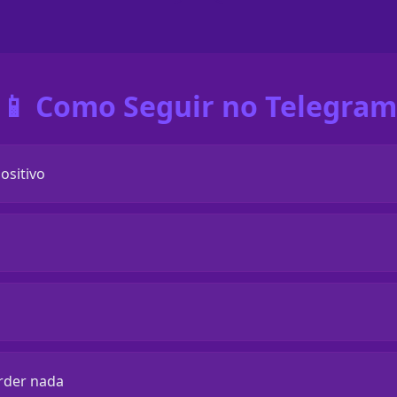
📱 Como Seguir no Telegram
ositivo
erder nada