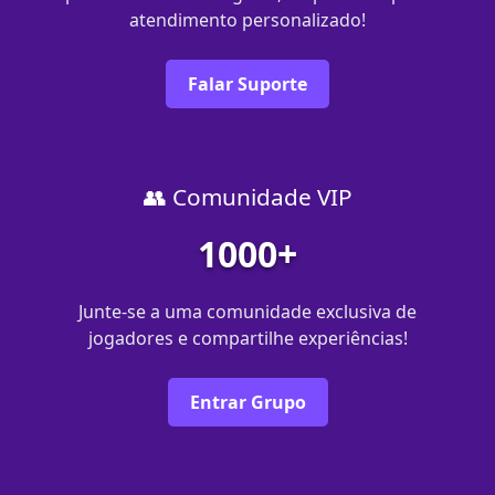
atendimento personalizado!
Falar Suporte
👥 Comunidade VIP
1000+
Junte-se a uma comunidade exclusiva de
jogadores e compartilhe experiências!
Entrar Grupo