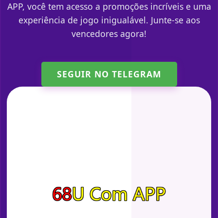
APP, você tem acesso a promoções incríveis e uma
experiência de jogo inigualável. Junte-se aos
vencedores agora!
SEGUIR NO TELEGRAM