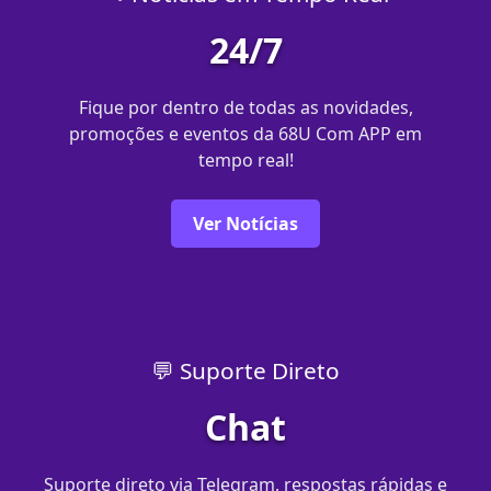
24/7
Fique por dentro de todas as novidades,
promoções e eventos da 68U Com APP em
tempo real!
Ver Notícias
💬 Suporte Direto
Chat
Suporte direto via Telegram, respostas rápidas e