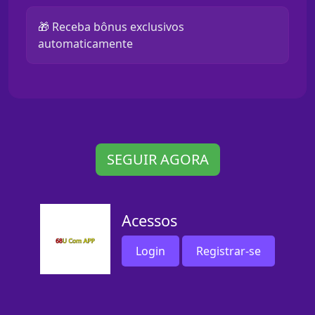
🎁 Receba bônus exclusivos
automaticamente
SEGUIR AGORA
Acessos
Login
Registrar-se