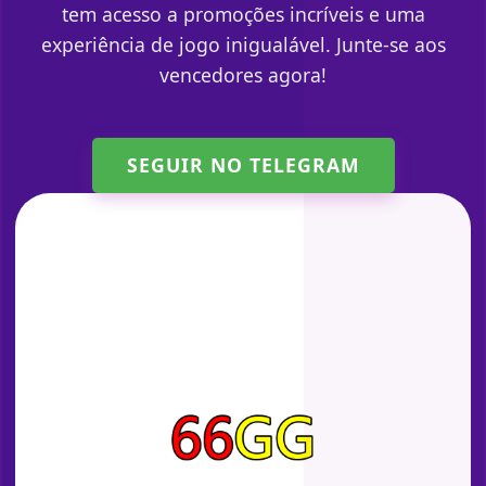
tem acesso a promoções incríveis e uma
experiência de jogo inigualável. Junte-se aos
vencedores agora!
SEGUIR NO TELEGRAM