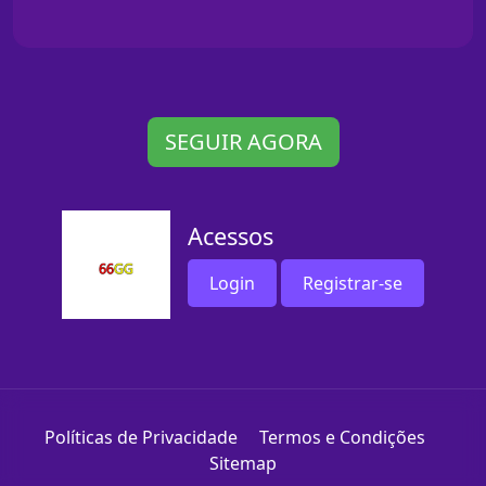
SEGUIR AGORA
Acessos
Login
Registrar-se
Políticas de Privacidade
Termos e Condições
Sitemap