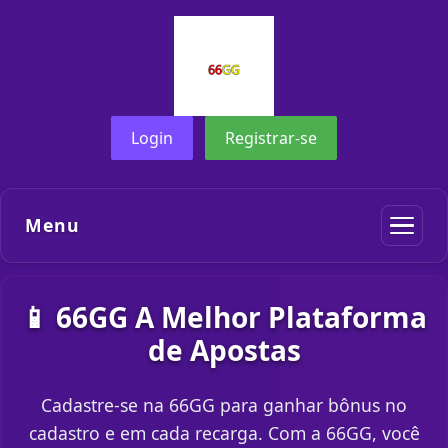
Login
Registrar-se
Menu
📱 66GG A Melhor Plataforma
de Apostas
Cadastre-se na 66GG para ganhar bônus no
cadastro e em cada recarga. Com a 66GG, você