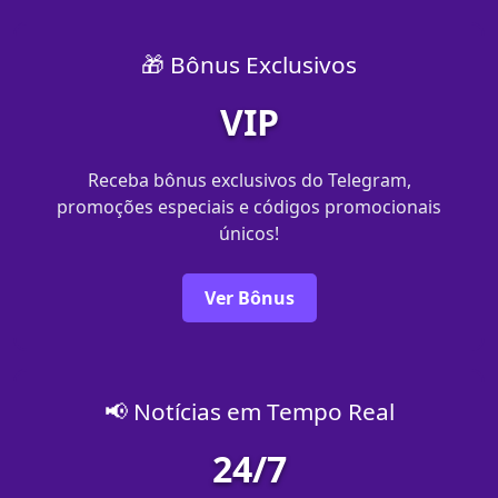
🎁 Bônus Exclusivos
VIP
Receba bônus exclusivos do Telegram,
promoções especiais e códigos promocionais
únicos!
Ver Bônus
📢 Notícias em Tempo Real
24/7