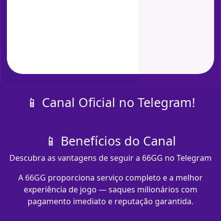
📱 Canal Oficial no Telegram!
📱 Benefícios do Canal
Descubra as vantagens de seguir a 66GG no Telegram
A 66GG proporciona serviço completo e a melhor
experiência de jogo — saques milionários com
pagamento imediato e reputação garantida.