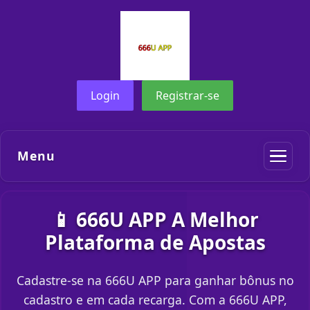
Login
Registrar-se
Menu
📱 666U APP A Melhor
Plataforma de Apostas
Cadastre-se na 666U APP para ganhar bônus no
cadastro e em cada recarga. Com a 666U APP,