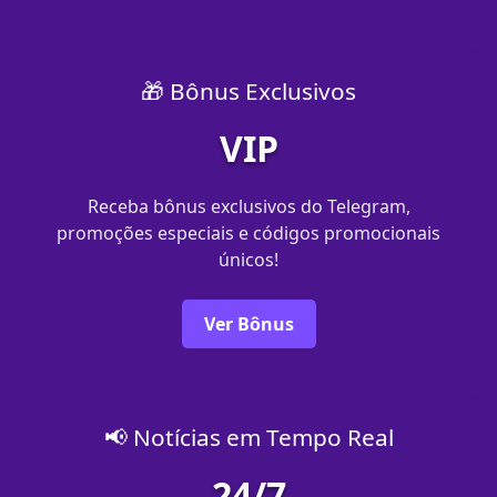
🎁 Bônus Exclusivos
VIP
Receba bônus exclusivos do Telegram,
promoções especiais e códigos promocionais
únicos!
Ver Bônus
📢 Notícias em Tempo Real
24/7