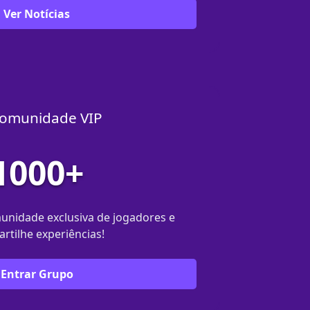
Ver Notícias
Comunidade VIP
1000+
unidade exclusiva de jogadores e
rtilhe experiências!
Entrar Grupo