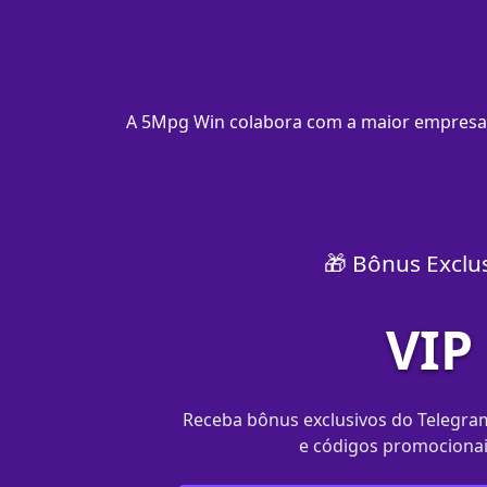
A 5Mpg Win colabora com a maior empresa d
🎁 Bônus Exclu
VIP
Receba bônus exclusivos do Telegra
e códigos promocionai