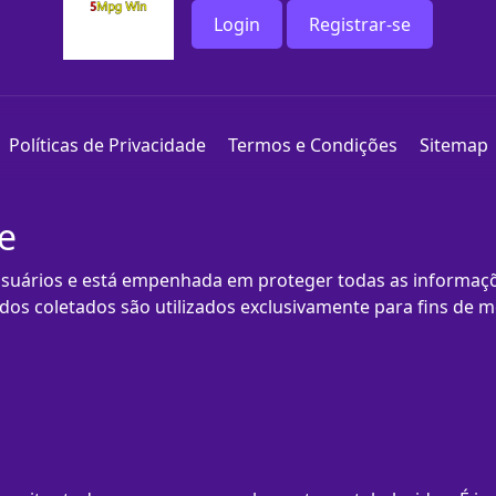
Login
Registrar-se
Políticas de Privacidade
Termos e Condições
Sitemap
de
 usuários e está empenhada em proteger todas as informaçõ
os coletados são utilizados exclusivamente para fins de m