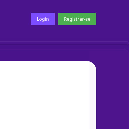
Login
Registrar-se