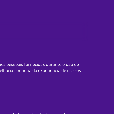
es pessoais fornecidas durante o uso de
elhoria contínua da experiência de nossos