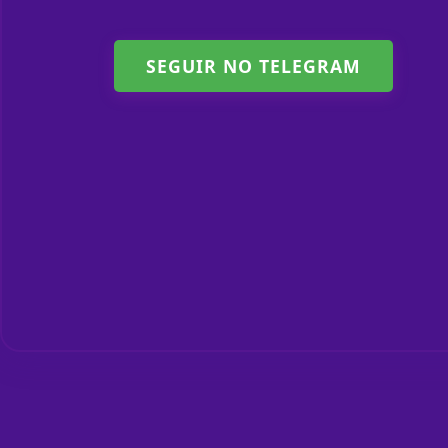
SEGUIR NO TELEGRAM