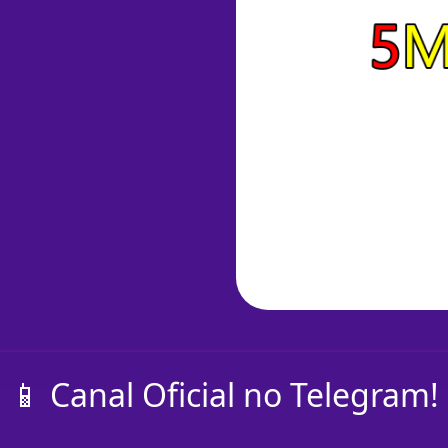
📱 Canal Oficial no Telegram!