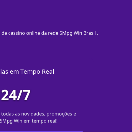
e cassino online da rede 5Mpg Win Brasil ,
cias em Tempo Real
24/7
e todas as novidades, promoções e
 5Mpg Win em tempo real!