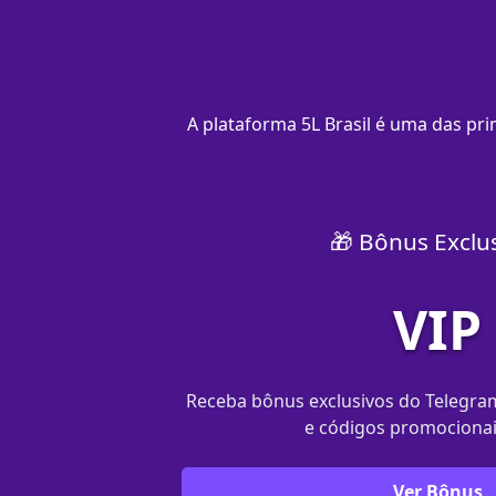
A plataforma 5L Brasil é uma das pr
🎁 Bônus Exclu
VIP
Receba bônus exclusivos do Telegra
e códigos promocionai
Ver Bônus