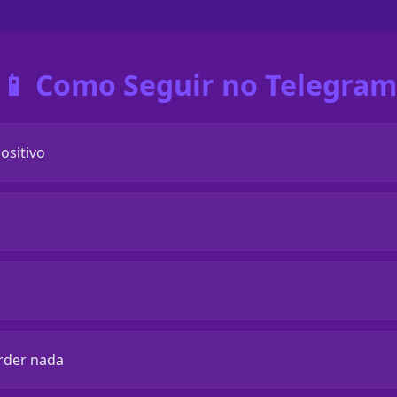
📱 Como Seguir no Telegram
ositivo
erder nada