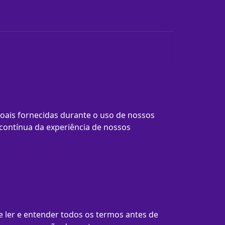
oais fornecidas durante o uso de nossos
 contínua da experiência de nossos
 ler e entender todos os termos antes de