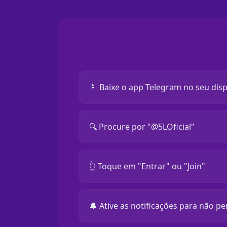
📱 Baixe o app Telegram no seu disp
🔍 Procure por "@5LOficial"
👆 Toque em "Entrar" ou "Join"
🔔 Ative as notificações para não p