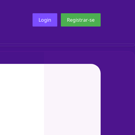
Login
Registrar-se