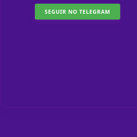
SEGUIR NO TELEGRAM