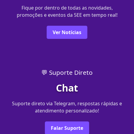
Fique por dentro de todas as novidades,
promoções e eventos da 5EE em tempo real!
Ver Notícias
💬 Suporte Direto
Chat
Suporte direto via Telegram, respostas rápidas e
atendimento personalizado!
Falar Suporte