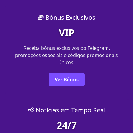
🎁 Bônus Exclusivos
VIP
Receba bônus exclusivos do Telegram,
promoções especiais e códigos promocionais
únicos!
Ver Bônus
📢 Notícias em Tempo Real
24/7