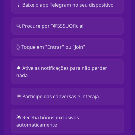
📱 Baixe o app Telegram no seu dispositivo
🔍 Procure por "@555UOficial"
👆 Toque em "Entrar" ou "Join"
🔔 Ative as notificações para não perder
nada
💬 Participe das conversas e interaja
🎁 Receba bônus exclusivos
automaticamente