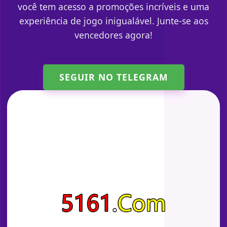
você tem acesso a promoções incríveis e uma
experiência de jogo inigualável. Junte-se aos
vencedores agora!
SEGUIR NO TELEGRAM