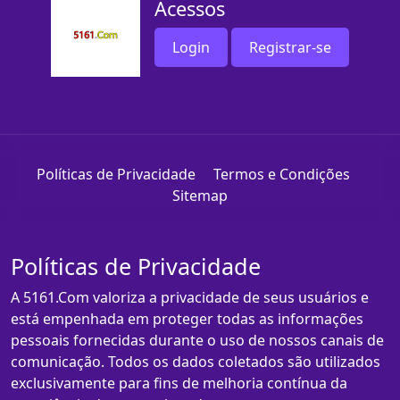
Acessos
Login
Registrar-se
Políticas de Privacidade
Termos e Condições
Sitemap
Políticas de Privacidade
A 5161.Com valoriza a privacidade de seus usuários e
está empenhada em proteger todas as informações
pessoais fornecidas durante o uso de nossos canais de
comunicação. Todos os dados coletados são utilizados
exclusivamente para fins de melhoria contínua da