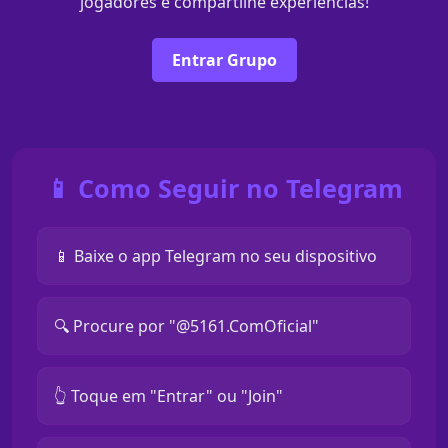
jogadores e compartilhe experiências!
Entrar Grupo
📱 Como Seguir no Telegram
📱 Baixe o app Telegram no seu dispositivo
🔍 Procure por "@5161.ComOficial"
👆 Toque em "Entrar" ou "Join"