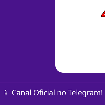
📱 Canal Oficial no Telegram!