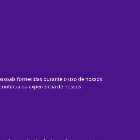
essoais fornecidas durante o uso de nossos
 contínua da experiência de nossos