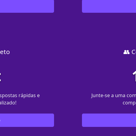
reto
👥 
t
espostas rápidas e
Junte-se a uma com
lizado!
compa
e