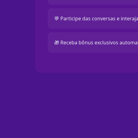
💬 Participe das conversas e interaj
🎁 Receba bônus exclusivos autom