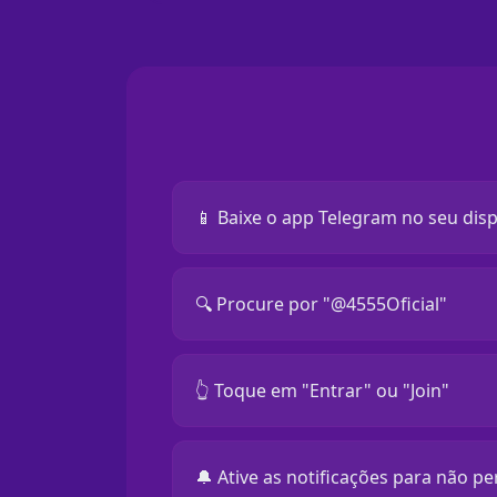
📱 Baixe o app Telegram no seu disp
🔍 Procure por "@4555Oficial"
👆 Toque em "Entrar" ou "Join"
🔔 Ative as notificações para não p