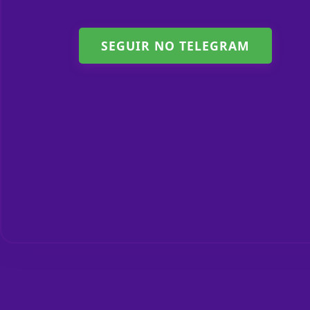
SEGUIR NO TELEGRAM