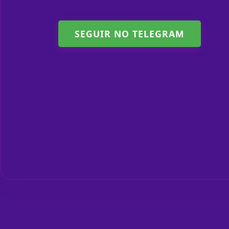
SEGUIR NO TELEGRAM