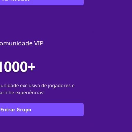
Comunidade VIP
1000+
unidade exclusiva de jogadores e
rtilhe experiências!
Entrar Grupo