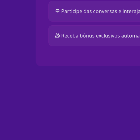
💬 Participe das conversas e interaj
🎁 Receba bônus exclusivos autom