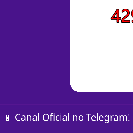
📱 Canal Oficial no Telegram!