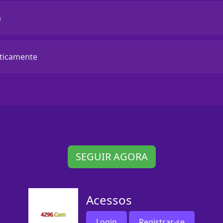
a
aticamente
SEGUIR AGORA
Acessos
Login
Registrar-se