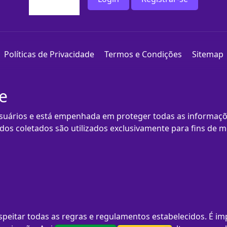
Políticas de Privacidade
Termos e Condições
Sitemap
de
usuários e está empenhada em proteger todas as informaçõ
os coletados são utilizados exclusivamente para fins de m
eitar todas as regras e regulamentos estabelecidos. É imp