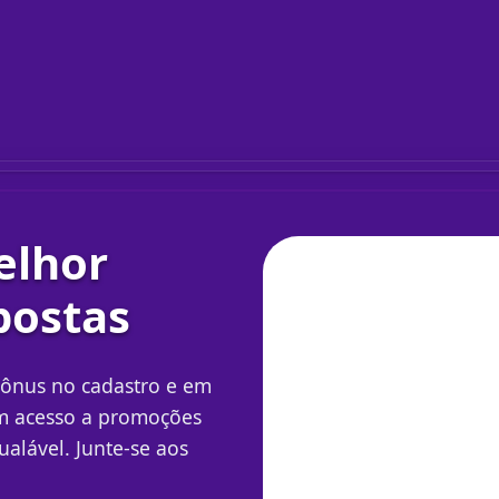
elhor
postas
bônus no cadastro e em
em acesso a promoções
ualável. Junte-se aos