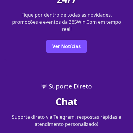
Fique por dentro de todas as novidades,
promoções e eventos da 365Win.Com em tempo
real!
Ver Notícias
💬 Suporte Direto
Chat
Suporte direto via Telegram, respostas rápidas e
atendimento personalizado!