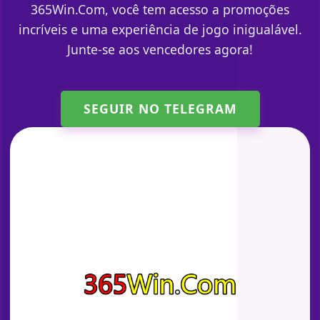
365Win.Com, você tem acesso a promoções
incríveis e uma experiência de jogo inigualável.
Junte-se aos vencedores agora!
SEGUIR NO TELEGRAM