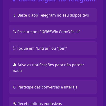
📱 Baixe o app Telegram no seu dispositivo
🔍 Procure por "@365Win.ComOficial"
👆 Toque em "Entrar" ou "Join"
🔔 Ative as notificações para não perder
nada
💬 Participe das conversas e interaja
🎁 Receba bônus exclusivos