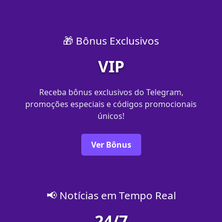
🎁 Bônus Exclusivos
VIP
Receba bônus exclusivos do Telegram,
promoções especiais e códigos promocionais
únicos!
Ver Bônus
📢 Notícias em Tempo Real
24/7