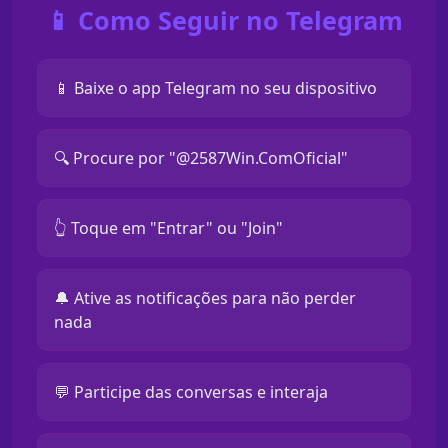
📱 Como Seguir no Telegram
📱 Baixe o app Telegram no seu dispositivo
🔍 Procure por "@2587Win.ComOficial"
👆 Toque em "Entrar" ou "Join"
🔔 Ative as notificações para não perder
nada
💬 Participe das conversas e interaja