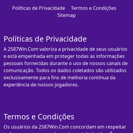
Políticas de Privacidade
Termos e Condições
Sitemap
Políticas de Privacidade
A 2587Win.Com valoriza a privacidade de seus usuários
e está empenhada em proteger todas as informações
pessoais fornecidas durante o uso de nossos canais de
comunicação. Todos os dados coletados são utilizados
exclusivamente para fins de melhoria contínua da
experiência de nossos jogadores.
Termos e Condições
Os usuários da 2587Win.Com concordam em respeitar