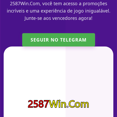
2587Win.Com, você tem acesso a promoções
incríveis e uma experiência de jogo inigualável.
Junte-se aos vencedores agora!
SEGUIR NO TELEGRAM