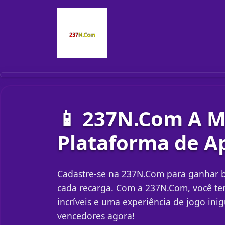
📱 237N.Com A M
Plataforma de A
Cadastre-se na 237N.Com para ganhar 
cada recarga. Com a 237N.Com, você t
incríveis e uma experiência de jogo inig
vencedores agora!