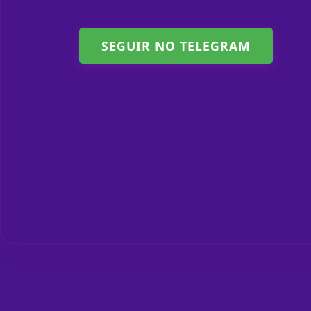
SEGUIR NO TELEGRAM