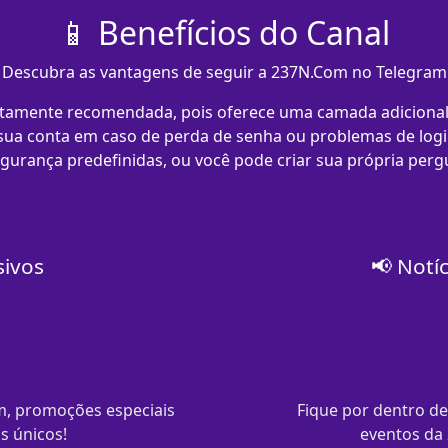
📱 Benefícios do Canal
Descubra as vantagens de seguir a 237N.Com no Telegram
ltamente recomendada, pois oferece uma camada adicional 
à sua conta em caso de perda de senha ou problemas de log
gurança predefinidas, ou você pode criar sua própria perg
sivos
📢 Notí
m, promoções especiais
Fique por dentro d
s únicos!
eventos da