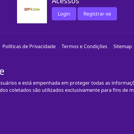
Acessos
Login
Registrar-se
Políticas de Privacidade
Termos e Condições
Sitemap
de
 usuários e está empenhada em proteger todas as informaçõ
os coletados são utilizados exclusivamente para fins de m