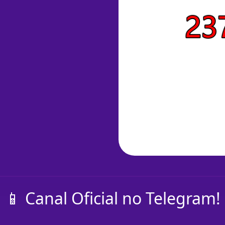
📱 Canal Oficial no Telegram!