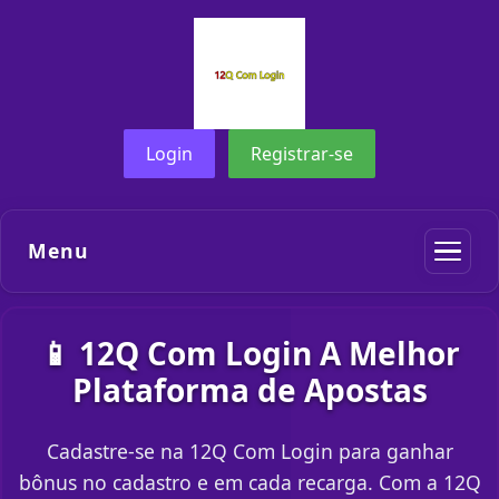
Login
Registrar-se
Menu
📱 12Q Com Login A Melhor
Plataforma de Apostas
Cadastre-se na 12Q Com Login para ganhar
bônus no cadastro e em cada recarga. Com a 12Q