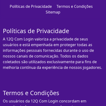
Políticas de Privacidade
Termos e Condições
Sitemap
Políticas de Privacidade
A 12Q Com Login valoriza a privacidade de seus
usuários e está empenhada em proteger todas as
informações pessoais fornecidas durante o uso de
nossos canais de comunicação. Todos os dados
coletados são utilizados exclusivamente para fins de
melhoria contínua da experiência de nossos jogadores.
Termos e Condições
Os usuários da 12Q Com Login concordam em