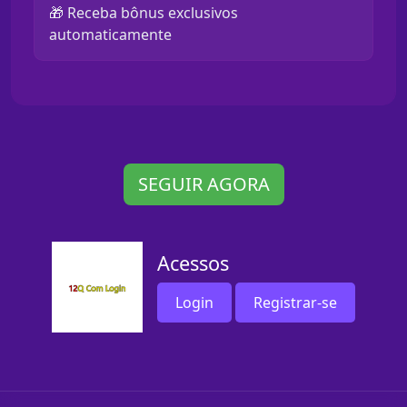
🎁 Receba bônus exclusivos
automaticamente
SEGUIR AGORA
Acessos
Login
Registrar-se